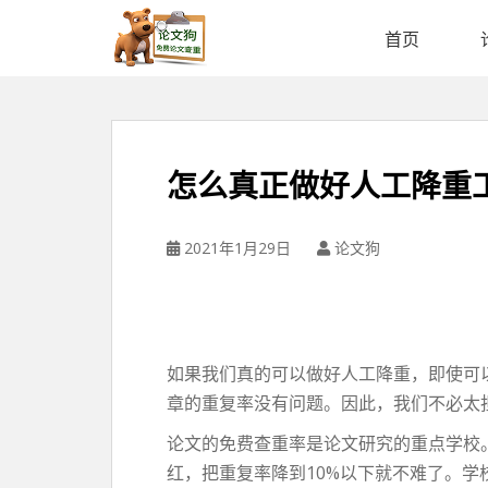
论
文
首页
狗
免
费
论
文
怎么真正做好人工降重
查
重
平
2021年1月29日
论文狗
台
如果我们真的可以做好人工降重，即使可
章的重复率没有问题。因此，我们不必太
论文的免费查重率是论文研究的重点学校
红，把重复率降到10%以下就不难了。