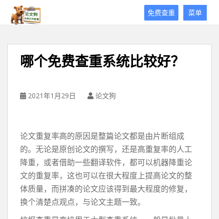
论
免费查重
菜单
文
狗
免
费
哪个免费查重系统比较好？
论
文
查
重
2021年1月29日
论文狗
平
台
论文重复率高的原因是整篇论文都是由片断组成
的。无论是原创论文的撰写，还是高重复率的人工
降重，或者借助一些翻译软件，都可以机器降重论
文的重复率，这也可以在很大程度上提高论文的整
体质量，而拼凑的论文应该得到最大程度的修复，
换个清楚点观点，与论文主题一致。