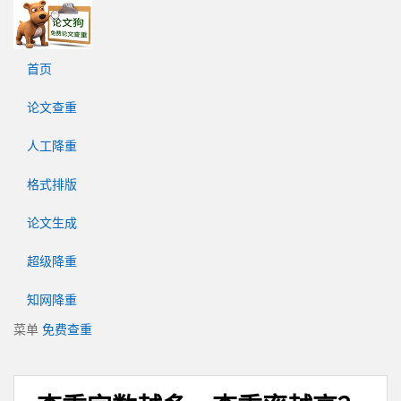
论
文
狗
首页
免
费
论文查重
论
文
人工降重
查
重
格式排版
平
台
论文生成
超级降重
知网降重
菜单
免费查重