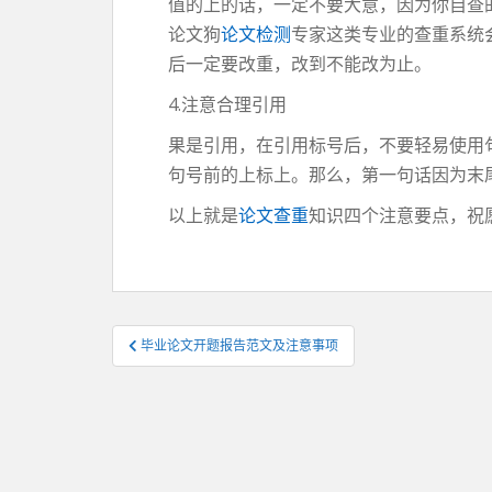
值的上的话，一定不要大意，因为你自查
论文狗
论文检测
专家这类专业的查重系统
后一定要改重，改到不能改为止。
4.注意合理引用
果是引用，在引用标号后，不要轻易使用
句号前的上标上。那么，第一句话因为末
以上就是
论文查重
知识四个注意要点，祝
文
毕业论文开题报告范文及注意事项
章
导
航