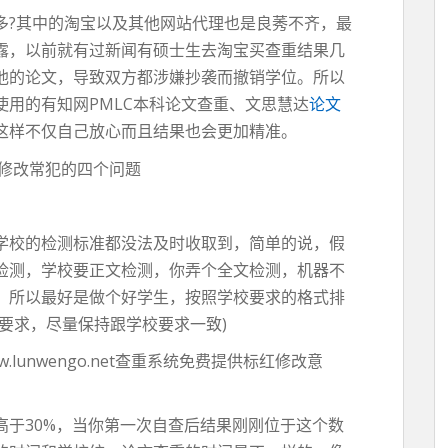
多?其中的淘宝以及其他网站代理也是良莠不齐，最
露，以前就有过新闻有硕士生去淘宝买查重结果几
他的论文，导致双方都涉嫌抄袭而撤销学位。所以
使用的有知网PMLC本科论文查重、文思慧达
论文
这样不仅自己放心而且结果也会更加精准。
学校的检测标准都没法及时收取到，简单的说，假
检测，学校要正文检测，你弄个全文检测，机器不
。所以最好是做个好学生，按照学校要求的格式排
要求，尽量保持跟学校要求一致)
lunwengo.net查重系统免费提供标红修改意
高于30%，当你第一次自查后结果刚刚位于这个数