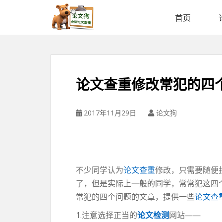
论
文
首页
狗
免
费
论
文
论文查重修改常犯的四
查
重
平
2017年11月29日
论文狗
台
不少同学认为
论文查重
修改，只需要随便
了，但是实际上一般的同学，常常犯这四
常犯的四个问题的文章，提供一些
论文查
1.注意选择正当的
论文检测
网站——