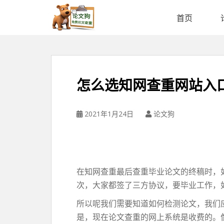
论
文
首页
狗
免
费
论
文
怎么选知网查重网站入
查
重
平
2021年1月24日
论文狗
台
在知网查重最后查重毕业论文的终稿时，
次，大家都签了三方协议，要毕业工作，
所以呢我们需要知道如何检测论文，我们
是，现在论文查重的网上系统是收费的。