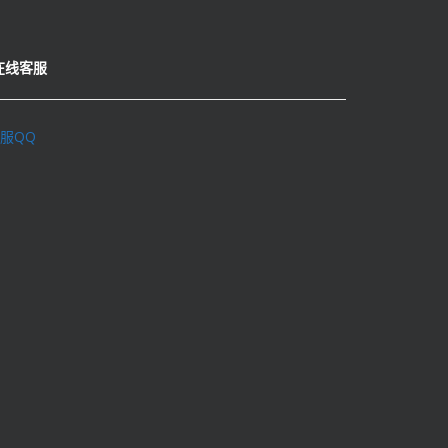
在线客服
服QQ
理学术不端行为办法