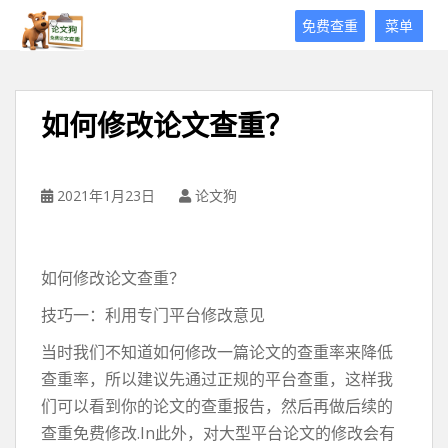
论
免费查重
菜单
文
狗
免
费
如何修改论文查重？
论
文
查
重
2021年1月23日
论文狗
平
台
如何修改论文查重？
技巧一：利用专门平台修改意见
当时我们不知道如何修改一篇论文的查重率来降低
查重率，所以建议先通过正规的平台查重，这样我
们可以看到你的论文的查重报告，然后再做后续的
查重免费修改.In此外，对大型平台论文的修改会有