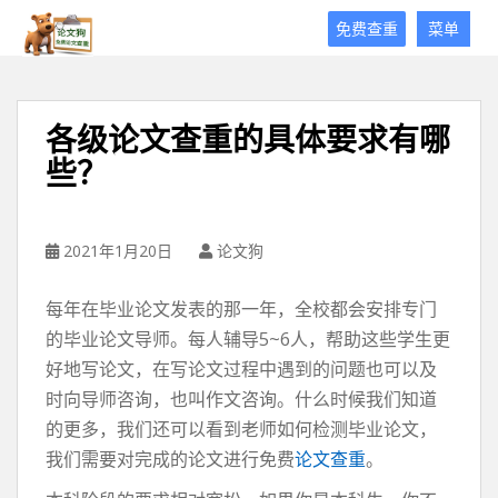
论
免费查重
菜单
文
狗
免
费
各级论文查重的具体要求有哪
论
些？
文
查
重
平
2021年1月20日
论文狗
台
每年在毕业论文发表的那一年，全校都会安排专门
的毕业论文导师。每人辅导5~6人，帮助这些学生更
好地写论文，在写论文过程中遇到的问题也可以及
时向导师咨询，也叫作文咨询。什么时候我们知道
的更多，我们还可以看到老师如何检测毕业论文，
我们需要对完成的论文进行免费
论文查重
。