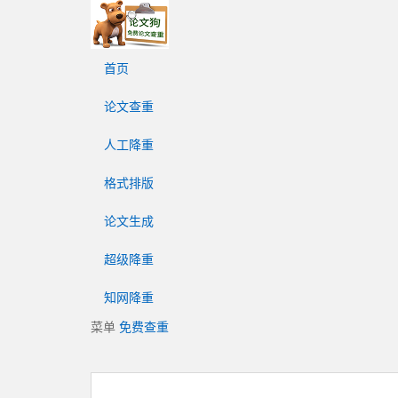
论
文
狗
首页
免
费
论文查重
论
文
人工降重
查
重
格式排版
平
台
论文生成
超级降重
知网降重
菜单
免费查重