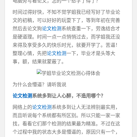
电脑旁写着论文，怎的一个愁字了得了？
时间过得好快，不知不觉学姐我已经写好了毕业论
文的初稿，可以好好的玩耍下了，等到年初在完善
然后去论文狗
论文检测
系统查重一下，劳逸结合才
是硬道理。时间一点一点悄悄过去，而学姐我还没
来得及享受多久的快乐时光，就要开学了。苦逼！
整理心情，先把
论文检测
一下，毕业才是头等大
事，额，结果就蒙蔽了。
为什么会懵逼？请听我说
论文检测
系统多到让人心醉
，不造用哪个？
网络上的
论文检测
系统多到让人无法辨别最实用，
而且听说每个系统都有所区别。所以只能一家一家
找，看看它们那个检测的结果最为精准。不过在这
个过程中我的状态大多是懵逼的，原因只有一个，