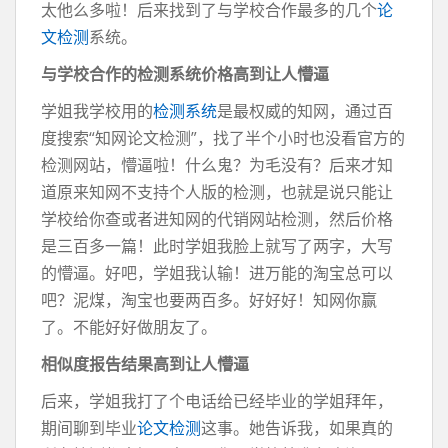
太他么多啦！后来找到了与学校合作最多的几个
论
文检测
系统。
与学校合作的检测系统价格高到让人懵逼
学姐我学校用的
检测系统
是最权威的知网，通过百
度搜索“知网论文检测”，找了半个小时也没看官方的
检测网站，懵逼啦！什么鬼？为毛没有？后来才知
道原来知网不支持个人版的检测，也就是说只能让
学校给你查或者进知网的代销网站检测，然后价格
是三百多一篇！此时学姐我脸上就写了两字，大写
的懵逼。好吧，学姐我认输！进万能的淘宝总可以
吧？泥煤，淘宝也要两百多。好好好！知网你赢
了。不能好好做朋友了。
相似度报告结果高到让人懵逼
后来，学姐我打了个电话给已经毕业的学姐拜年，
期间聊到毕业
论文检测
这事。她告诉我，如果真的