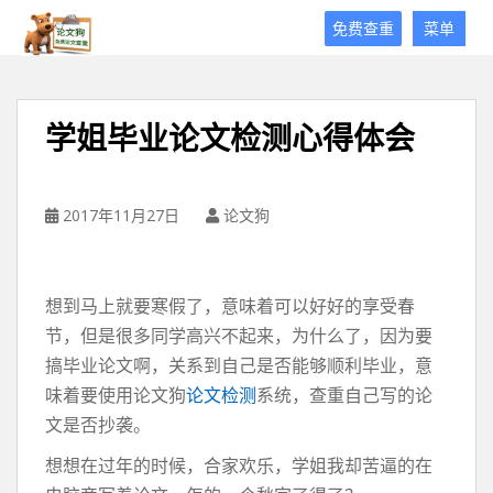
论
免费查重
菜单
文
狗
免
费
学姐毕业论文检测心得体会
论
文
查
重
2017年11月27日
论文狗
平
台
想到马上就要寒假了，意味着可以好好的享受春
节，但是很多同学高兴不起来，为什么了，因为要
搞毕业论文啊，关系到自己是否能够顺利毕业，意
味着要使用论文狗
论文检测
系统，查重自己写的论
文是否抄袭。
想想在过年的时候，合家欢乐，学姐我却苦逼的在